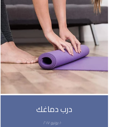
درب دماغك
١٠ يونيو ٢٠١٧