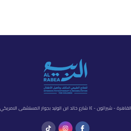
لقاهرة - شيراتون - ١٤ شارع خالد ابن الوليد بجوار المستشفى الامريكي