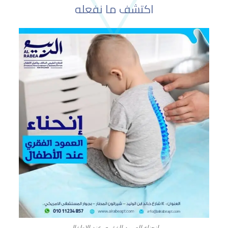
اكتشف ما نفعله
انحناء العمود الفقري عند الاطفال