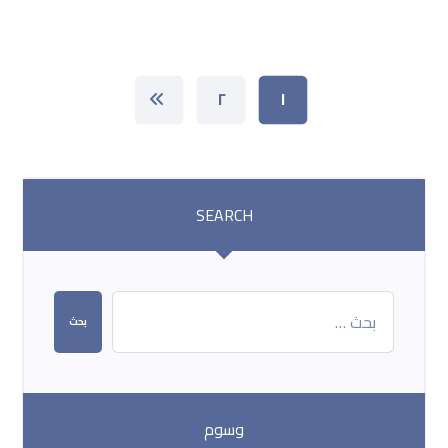
٢
١
SEARCH
بحث
وسوم