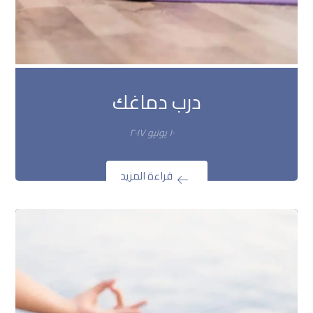
درب دماغك
١٠ يونيو ٢٠١٧
قراءة المزيد