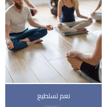
نعم تستطيع
١٠ يونيو ٢٠١٧